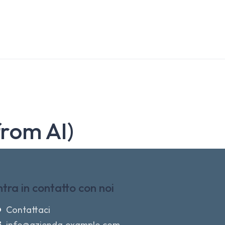
from AI)
ntra in contatto con noi
Contattaci
info@azienda.example.com