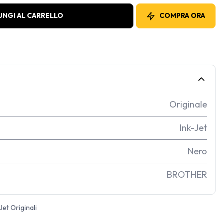
UNGI AL CARRELLO
COMPRA ORA
Originale
Ink-Jet
Nero
BROTHER
Jet Originali