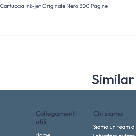
Cartuccia Ink-jet Originale Nero 300 Pagine
Similar
Collegamenti
Chi siamo
utili
Siamo un team di 
Home
l'obiettivo di fa