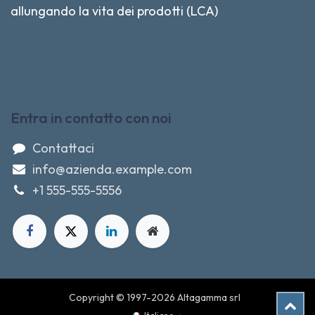
allungando la vita dei prodotti (LCA)
Entra in contatto con noi
Contattaci
info@azienda.example.com
+1 555-555-5556
Copyright © 1997-2026 Altagamma srl
Cartuccia BROTHER originale LC-127XLBK