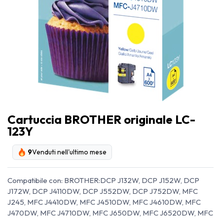
Cartuccia BROTHER originale LC-
123Y
9
Venduti nell'ultimo mese
Compatibile con: BROTHER:DCP J132W, DCP J152W, DCP
J172W, DCP J4110DW, DCP J552DW, DCP J752DW, MFC
J245, MFC J4410DW, MFC J4510DW, MFC J4610DW, MFC
J470DW, MFC J4710DW, MFC J650DW, MFC J6520DW, MFC