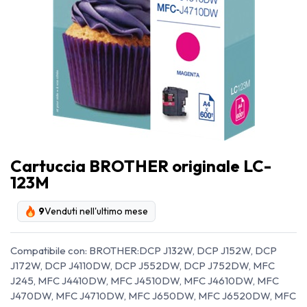
Cartuccia BROTHER originale LC-
123M
9
Venduti nell'ultimo mese
Compatibile con: BROTHER:DCP J132W, DCP J152W, DCP
J172W, DCP J4110DW, DCP J552DW, DCP J752DW, MFC
J245, MFC J4410DW, MFC J4510DW, MFC J4610DW, MFC
J470DW, MFC J4710DW, MFC J650DW, MFC J6520DW, MFC