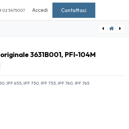
Accedi
Contattaci
9 02 5475007
[IO-4605322] Cartuccia CANON originale 2364C001, PFI-110BK
[IO-4608041] Cartuccia CANON originale 6509B009, CLI-551
originale 3631B001, PFI-104M
, IPF 655, IPF 750, IPF 755, IPF 760, IPF 765