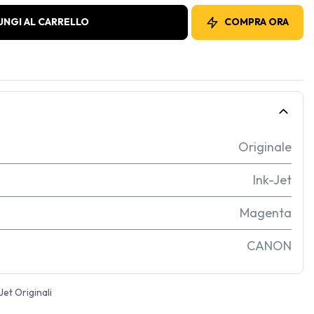
UNGI AL CARRELLO
COMPRA ORA
Originale
Ink-Jet
Magenta
CANON
Jet Originali