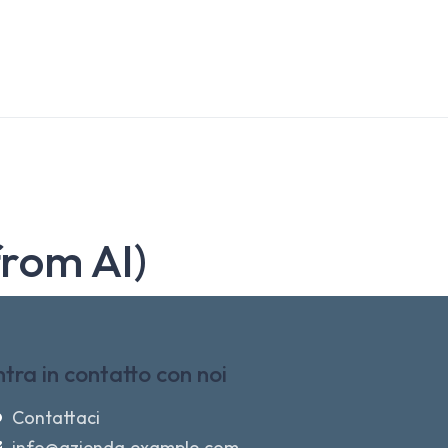
from AI)
ntra in contatto con noi
Contattaci
info@azienda.example.com