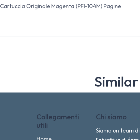
Cartuccia Originale Magenta (PFI-104M) Pagine
Similar
Collegamenti
Chi siamo
utili
Siamo un team di 
Home
l'obiettivo di fa