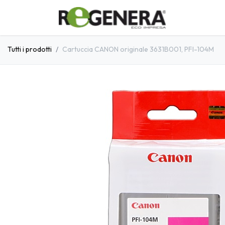
Passa al contenuto
Home
C
Tutti i prodotti
Cartuccia CANON originale 3631B001, PFI-104M