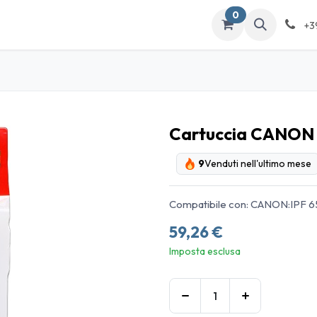
0
ATALOGO
Contattaci
+3
Cartuccia CANON 
9
Venduti nell'ultimo mese
Compatibile con: CANON:IPF 650
59,26
€
Imposta esclusa