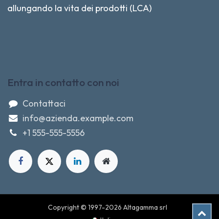
allungando la vita dei prodotti (LCA)
Entra in contatto con noi
Contattaci
info@azienda.example.com
+1 555-555-5556
Copyright © 1997-2026 Altagamma srl
Cartuccia CANON originale 6386B001, CLI-42M