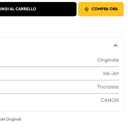
UNGI AL CARRELLO
COMPRA ORA
Originale
Ink-Jet
Tricromia
CANON
Jet Originali