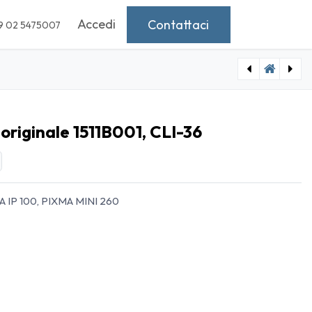
Accedi
Contattaci
9 02 5475007
[IO-4606119] Cartuccia CANON originale 1042B001, PGI-9GREY
[IO-4604524] Cartuccia BROTHER originale LC-3237Y
riginale 1511B001, CLI-36
 IP 100, PIXMA MINI 260