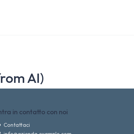
from AI)
ntra in contatto con noi
Contattaci
info@azienda.example.com