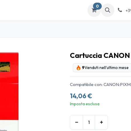
0
ATALOGO
Contattaci
+3
Cartuccia CANON o
9
Venduti nell'ultimo mese
Compatibile con: CANON:PIXMA
14,06
€
Imposta esclusa