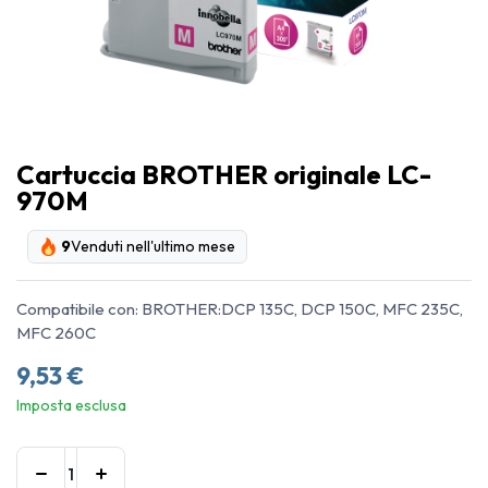
Cartuccia BROTHER originale LC-
970M
9
Venduti nell'ultimo mese
Compatibile con: BROTHER:DCP 135C, DCP 150C, MFC 235C,
MFC 260C
9,53
€
Imposta esclusa