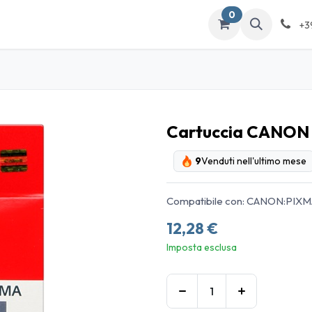
0
ATALOGO
Contattaci
+3
Cartuccia CANON 
9
Venduti nell'ultimo mese
Compatibile con: CANON:PIX
12,28
€
Imposta esclusa