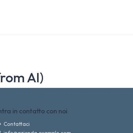
from AI)
ntra in contatto con noi
Contattaci
info@azienda.example.com