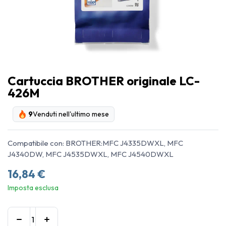
Cartuccia BROTHER originale LC-
426M
9
Venduti nell'ultimo mese
Compatibile con: BROTHER:MFC J4335DWXL, MFC
J4340DW, MFC J4535DWXL, MFC J4540DWXL
16,84
€
Imposta esclusa