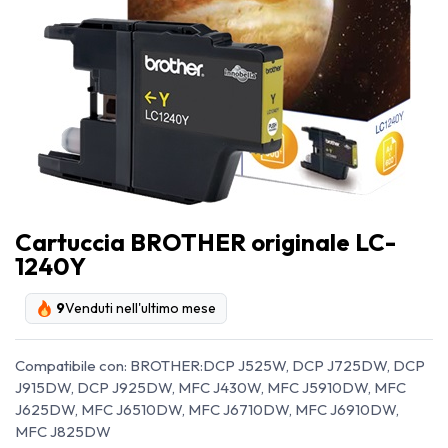
Cartuccia BROTHER originale LC-
1240Y
9
Venduti nell'ultimo mese
Compatibile con: BROTHER:DCP J525W, DCP J725DW, DCP
J915DW, DCP J925DW, MFC J430W, MFC J5910DW, MFC
J625DW, MFC J6510DW, MFC J6710DW, MFC J6910DW,
MFC J825DW