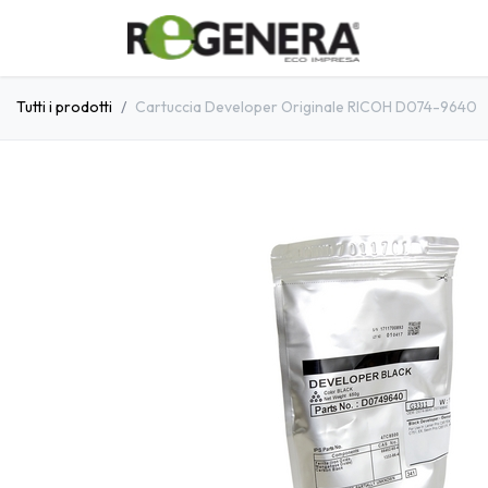
Passa al contenuto
Home
C
Tutti i prodotti
Cartuccia Developer Originale RICOH D074-9640