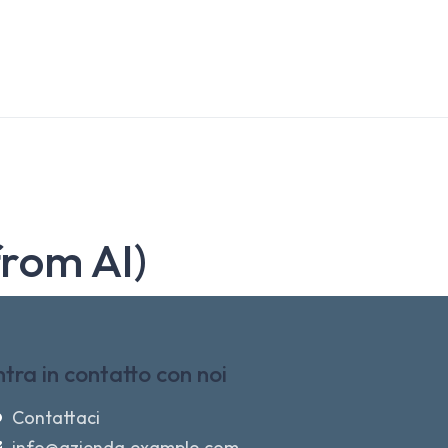
from AI)
ntra in contatto con noi
Contattaci
info@azienda.example.com