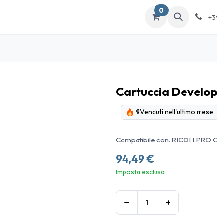
0
ATALOGO
Contattaci
+3
Cartuccia Develo
9
Venduti nell'ultimo mese
Compatibile con: RICOH:PRO 
94,49
€
Imposta esclusa