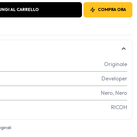
UNGI AL CARRELLO
COMPRA ORA
Originale
Developer
Nero
,
Nero
RICOH
ginali