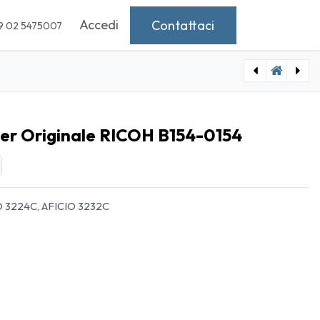
Accedi
Contattaci
9 02 5475007
[1460332] Cartuccia Developer Originale RICOH B125-9640, K164, Type 30W
[1460334] Cartuccia Developer Originale RICOH B154-0155
er Originale RICOH B154-0154
O 3224C, AFICIO 3232C