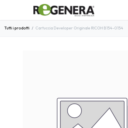
Passa al contenuto
Home
C
Tutti i prodotti
Cartuccia Developer Originale RICOH B154-0154