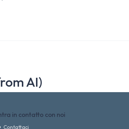
from AI)
ntra in contatto con noi
Contattaci