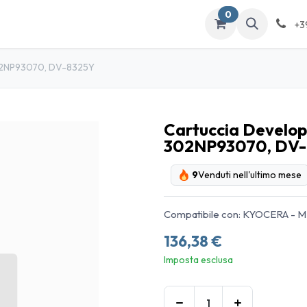
0
ATALOGO
Contattaci
+3
302NP93070, DV-8325Y
Cartuccia Develo
302NP93070, DV-
9
Venduti nell'ultimo mese
Compatibile con: KYOCERA - MI
136,38
€
Imposta esclusa