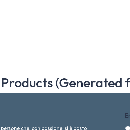
 Products (Generated 
E
persone che, con passione, si è posto